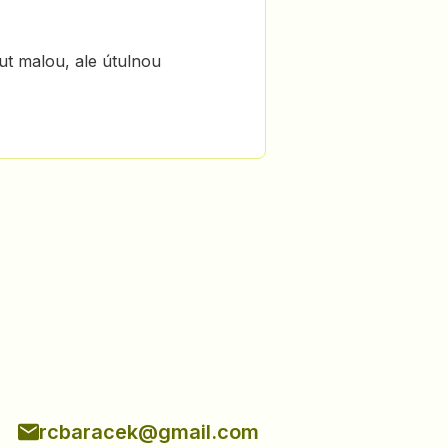
t malou, ale útulnou
rcbaracek@gmail.com